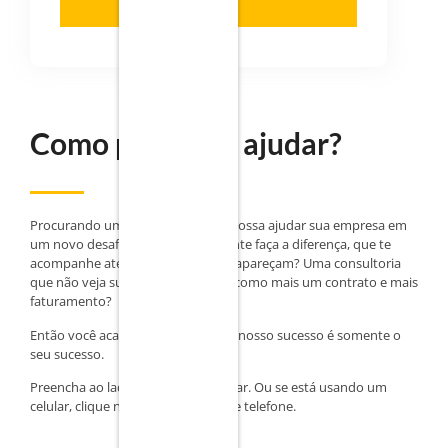
Enviar
Como podemos ajudar?
Procurando uma consultoria que possa ajudar sua empresa em
um novo desafio, mas que realmente faça a diferença, que te
acompanhe até que os resultados apareçam? Uma consultoria
que não veja sua empresa apenas como mais um contrato e mais
faturamento?
Então você acaba de achar. Aqui, o nosso sucesso é somente o
seu sucesso.
Preencha ao lado e vamos conversar. Ou se está usando um
celular, clique no ícone flutuante de telefone.