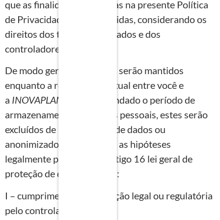
que as finalidades elencadas na presente Política
de Privacidade sejam atingidas, considerando os
direitos dos titulares dos dados e dos
controladores.
De modo geral, seus dados serão mantidos
enquanto a relação contratual entre você e
a
INOVAPLAN
perdurar. Findado o período de
armazenamento dos dados pessoais, estes serão
excluídos de nossas bases de dados ou
anonimizados, ressalvadas as hipóteses
legalmente previstas no artigo 16 lei geral de
proteção de dados, a saber:
I – cumprimento de obrigação legal ou regulatória
pelo controlador;