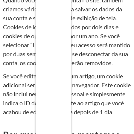
criamos vários cookies para salvar os dados da
sua conta e suas escolhas de exibição de tela.
Cookies de login são mantidos por dois dias e
cookies de opções de tela por um ano. Se você
selecionar “Lembrar-me”, seu acesso será mantido
por duas semanas. Se você se desconectar da sua
conta, os cookies de login serão removidos.
Se você editar ou publicar um artigo, um cookie
adicional será salvo no seu navegador. Este cookie
não inclui nenhum dado pessoal e simplesmente
indica o ID do post referente ao artigo que você
acabou de editar. Ele expira depois de 1 dia.