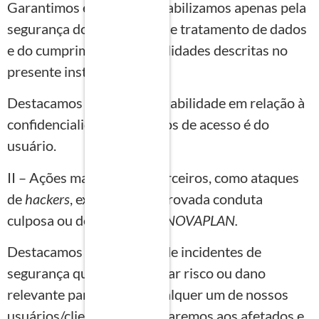
Garantimos e nos responsabilizamos apenas pela
segurança dos processos de tratamento de dados
e do cumprimento das finalidades descritas no
presente instrumento.
Destacamos que a responsabilidade em relação à
confidencialidade dos dados de acesso é do
usuário.
II – Ações maliciosas de terceiros, como ataques
de
hackers
, exceto se comprovada conduta
culposa ou deliberada da
INOVAPLAN.
Destacamos que em caso de incidentes de
segurança que possam gerar risco ou dano
relevante para você ou qualquer um de nossos
usuários/clientes, comunicaremos aos afetados e