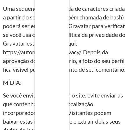
Uma sequência anonimizada de caracteres criada
a partir do seu e-mail (também chamada de hash)
poderá ser enviada para o Gravatar para verificar
se você usa o serviço. A política de privacidade do
Gravatar está disponível aqui:
https://automattic.com/privacy/. Depois da
aprovação do seu comentário, a foto do seu perfil
fica visível publicamente junto de seu comentário.
MÍDIA:
Se você envia imagens para o site, evite enviar as
que contenham dados de localização
incorporados (EXIF GPS). Visitantes podem
baixar estas imagens do site e extrair delas seus