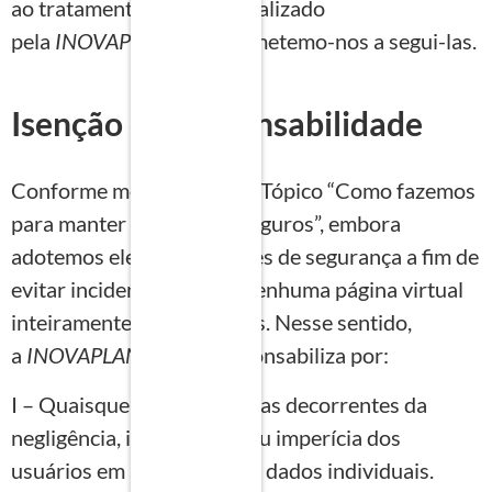
ao tratamento de dados realizado
pela
INOVAPLAN,
comprometemo-nos a segui-las.
Isenção de responsabilidade
Conforme mencionado no Tópico “Como fazemos
para manter seus dados seguros”, embora
adotemos elevados padrões de segurança a fim de
evitar incidentes, não há nenhuma página virtual
inteiramente livre de riscos. Nesse sentido,
a
INOVAPLAN
não se responsabiliza por:
I – Quaisquer consequências decorrentes da
negligência, imprudência ou imperícia dos
usuários em relação a seus dados individuais.