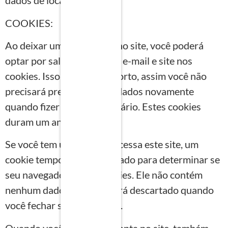
dados de localização.
COOKIES:
Ao deixar um comentário no site, você poderá
optar por salvar seu nome, e-mail e site nos
cookies. Isso visa seu conforto, assim você não
precisará preencher seus dados novamente
quando fizer outro comentário. Estes cookies
duram um ano.
Se você tem uma conta e acessa este site, um
cookie temporário será criado para determinar se
seu navegador aceita cookies. Ele não contém
nenhum dado pessoal e será descartado quando
você fechar seu navegador.
Quando você acessa sua conta no site, também