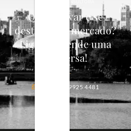
INOVAPLAN CONSULTORIA
Quer inovar e se
destacar no mercado?
Ligue e agende uma
conversa!
+55 11 9 9925 4481