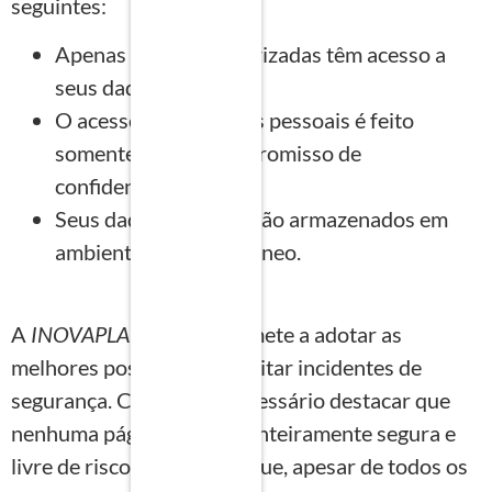
seguintes:
Apenas pessoas autorizadas têm acesso a
seus dados pessoais
O acesso a seus dados pessoais é feito
somente após o compromisso de
confidencialidade
Seus dados pessoais são armazenados em
ambiente seguro e idôneo.
A
INOVAPLAN
se compromete a adotar as
melhores posturas para evitar incidentes de
segurança. Contudo, é necessário destacar que
nenhuma página virtual é inteiramente segura e
livre de riscos. É possível que, apesar de todos os