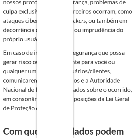
nossos protocolos de segurança, problemas de
culpa exclusivamente de terceiros ocorram, como
ataques cibernéticos de
hackers
, ou também em
decorrência da negligência ou imprudência do
próprio usuário/cliente.
Em caso de incidentes de segurança que possa
gerar risco ou dano relevante para você ou
qualquer um de nossos usuários/clientes,
comunicaremos aos afetados e a Autoridade
Nacional de Proteção de Dados sobre o ocorrido,
em consonância com as disposições da Lei Geral
de Proteção de Dados.
Com quem seus dados podem