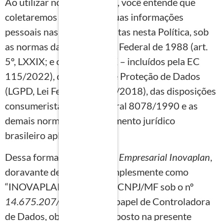
Ao utilizar nossos serviços, você entende que
coletaremos e usaremos suas informações
pessoais nas formas descritas nesta Política, sob
as normas da Constituição Federal de 1988 (art.
5º, LXXIX; e o art. 22º, XXX – incluídos pela EC
115/2022),
das
normas de Proteção de Dados
(LGPD, Lei Federal 13.709/2018), das disposições
consumeristas da Lei Federal 8078/1990 e as
demais normas do ordenamento jurídico
brasileiro aplicáveis.
Dessa forma, a
Consultoria Empresarial Inovaplan
,
doravante denominada simplesmente como
“INOVAPLAN”, inscrita no CNPJ/MF sob o nº
14.675.207/0001-70
, no papel de Controladora
de Dados, obriga-se ao disposto na presente