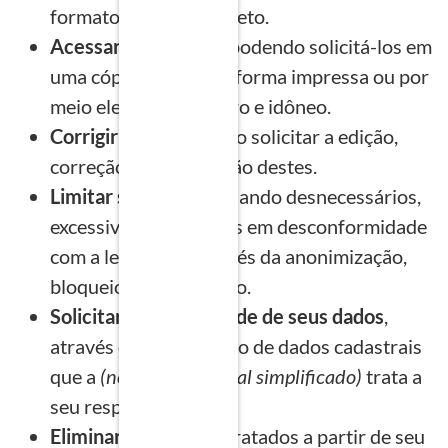
formato claro e completo.
Acessar seus dados
, podendo solicitá-los em
uma cópia legível sob forma impressa ou por
meio eletrônico, seguro e idôneo.
Corrigir seus dados
, ao solicitar a edição,
correção ou atualização destes.
Limitar seus dados
quando desnecessários,
excessivos ou tratados em desconformidade
com a legislação através da anonimização,
bloqueio ou eliminação.
Solicitar a portabilidade de seus dados
,
através de um relatório de dados cadastrais
que a
(nome empresarial simplificado)
trata a
seu respeito.
Eliminar seus dados
tratados a partir de seu