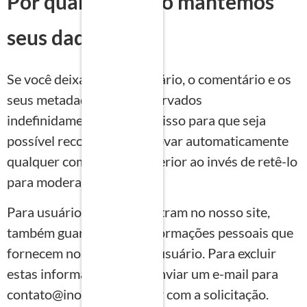
Por quanto tempo mantemos
seus dados
Se você deixar um comentário, o comentário e os
seus metadados são conservados
indefinidamente. Fazemos isso para que seja
possível reconhecer e aprovar automaticamente
qualquer comentário posterior ao invés de retê-lo
para moderação.
Para usuários que se registram no nosso site,
também guardamos as informações pessoais que
fornecem no seu perfil de usuário. Para excluir
estas informações basta enviar um e-mail para
contato@inovaplan.com.br com a solicitação.